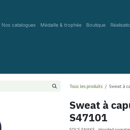
Nos catalogues
Médaille & trophée
Boutique
Réalisati
Tous les produits
Sweat à c
Sweat à ca
S47101
SOL'S SNAKE , Hooded sweater 