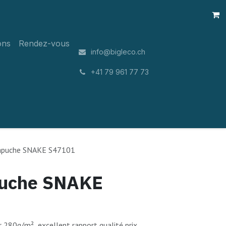
ons
Rendez-vous
info@bigleco.ch
͏
+41 79 961 77 73
apuche SNAKE S47101
puche SNAKE
280g/m², excellent rapport qualité prix,