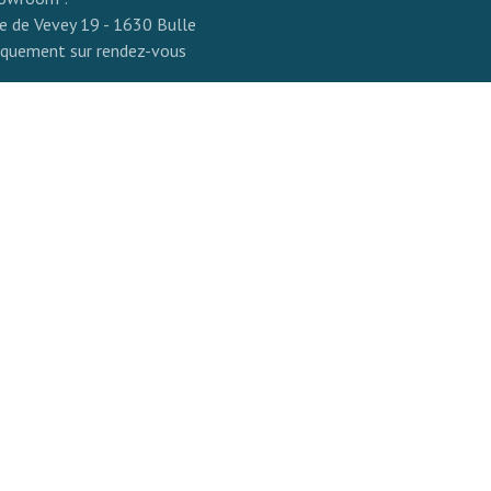
e de Vevey 19 - 1630 Bulle
iquement sur rendez-vous
resse postale :
passe de Thusy 32
49 Pont-la-Ville