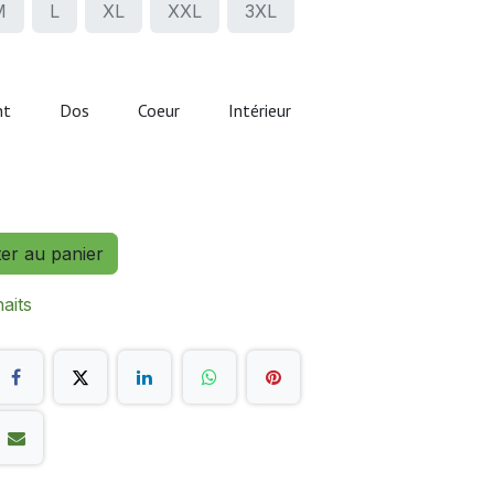
M
L
XL
XXL
3XL
nt
Dos
Coeur
Intérieur
ter au panier
haits