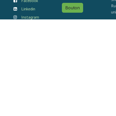
Facebook
Ru
Bouton
Linkedin
un
Instagram
info@bigleco.ch
Ad
Im
079 961 77 73
16