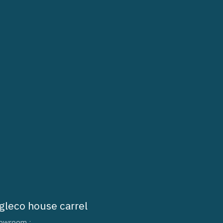
igleco house carrel
owroom :