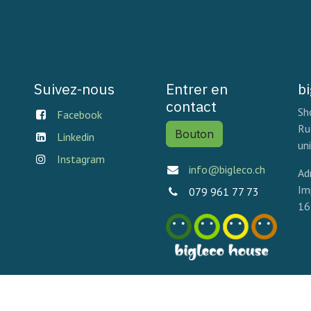
Suivez-nous
Entrer en
b
contact
Sh
Facebook
Ru
Bouton
Linkedin
un
Instagram
info@bigleco.ch
Ad
Im
079 961 77 73
16