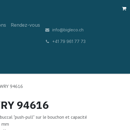
ons
Rendez-vous
info@bigleco.ch
͏
+41 79 961 77 73
OWRY 94616
WRY 94616
ccal "push-pull" sur le bouchon et capacité
91 mm