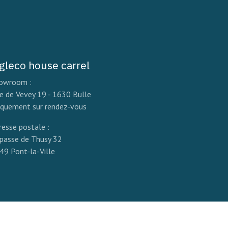
igleco house carrel
owroom :
e de Vevey 19 - 1630 Bulle
iquement sur rendez-vous
resse postale :
passe de Thusy 32
49 Pont-la-Ville