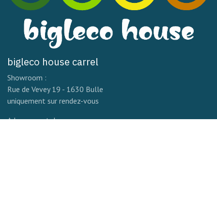
bigleco house carrel
Showroom :
Rue de Vevey 19 - 1630 Bulle
uniquement sur rendez-vous
Adresse postale :
Impasse de Thusy 32
1649 Pont-la-Ville