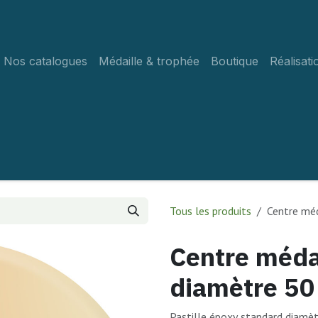
Nos catalogues
Médaille & trophée
Boutique
Réalisati
Tous les produits
Centre mé
Centre médai
diamètre 5
Pastille époxy standard diam