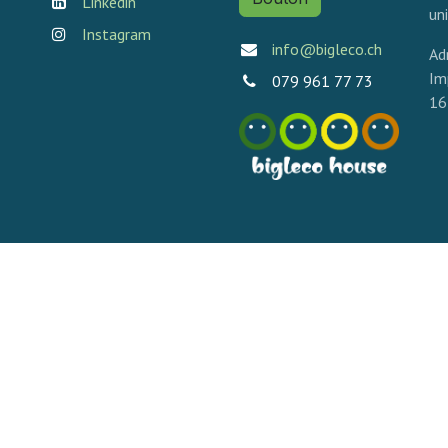
Linkedin
un
Instagram
info@bigleco.ch
Ad
Im
079 961 77 73
16