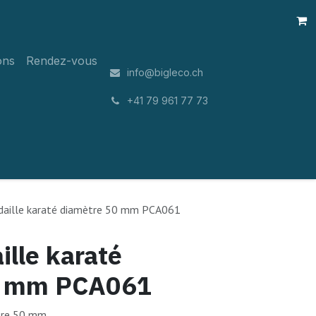
ons
Rendez-vous
info@bigleco.ch
͏
+41 79 961 77 73
daille karaté diamètre 50 mm PCA061
lle karaté
0 mm PCA061
ètre 50 mm