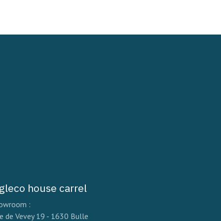
igleco house carrel
owroom :
e de Vevey 19 - 1630 Bulle