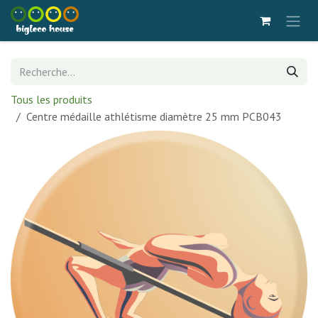
Se rendre au contenu
Tous les produits
Centre médaille athlétisme diamètre 25 mm PCB043